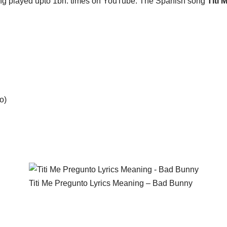
ong played upto 1bn. times on YouTube. The Spanish song
Titi 
o)
Titi Me Pregunto Lyrics Meaning – Bad Bunny