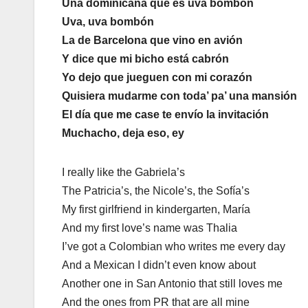
Una dominicana que es uva bombón
Uva, uva bombón
La de Barcelona que vino en avión
Y dice que mi bicho está cabrón
Yo dejo que jueguen con mi corazón
Quisiera mudarme con toda’ pa’ una mansión
El día que me case te envío la invitación
Muchacho, deja eso, ey
I really like the Gabriela’s
The Patricia’s, the Nicole’s, the Sofía’s
My first girlfriend in kindergarten, María
And my first love’s name was Thalia
I’ve got a Colombian who writes me every day
And a Mexican I didn’t even know about
Another one in San Antonio that still loves me
And the ones from PR that are all mine