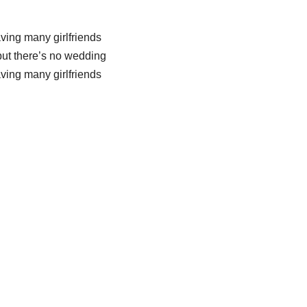
aving many girlfriends
 but there’s no wedding
aving many girlfriends