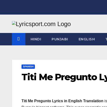
Skip
to
content
HINDI
PUNJABI
ENGLISH
SPANISH
Titi Me Pregunto L
Titi Me Pregunto Lyrics in English Translation
is