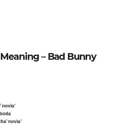
s Meaning – Bad Bunny
 novia’
 boda
ha’ novia’