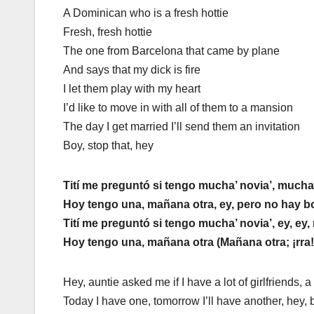
A Dominican who is a fresh hottie
Fresh, fresh hottie
The one from Barcelona that came by plane
And says that my dick is fire
I let them play with my heart
I’d like to move in with all of them to a mansion
The day I get married I’ll send them an invitation
Boy, stop that, hey
Tití me preguntó si tengo mucha’ novia’, mucha’
Hoy tengo una, mañana otra, ey, pero no hay 
Tití me preguntó si tengo mucha’ novia’, ey, ey,
Hoy tengo una, mañana otra (Mañana otra; ¡rra!
Hey, auntie asked me if I have a lot of girlfriends, a l
Today I have one, tomorrow I’ll have another, hey,