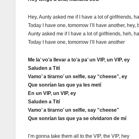
Hey, Aunty asked me if I have a lot of girlfriends, h
Today I have one, tomorrow I’ll have another, hey,
Aunty asked me if I have a lot of girlfriends, heh, h
Today I have one, tomorrow I’ll have another
Me la’ vo’a llevar a to’a pa’ un VIP, un VIP, ey
Saluden a Tití
Vamo’ a tirarno’ un selfie, say “cheese”, ey
Que sonrían las que ya les metí
En un VIP, un VIP, ey
Saluden a Tití
Vamo’ a tirarno’ un selfie, say “cheese”
Que sonrían las que ya se olvidaron de mí
I’m gonna take them all to the VIP, the VIP, hey