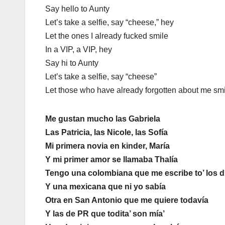
Say hello to Aunty
Let’s take a selfie, say “cheese,” hey
Let the ones I already fucked smile
In a VIP, a VIP, hey
Say hi to Aunty
Let’s take a selfie, say “cheese”
Let those who have already forgotten about me sm
Me gustan mucho las Gabriela
Las Patricia, las Nicole, las Sofía
Mi primera novia en kinder, María
Y mi primer amor se llamaba Thalía
Tengo una colombiana que me escribe to’ los d
Y una mexicana que ni yo sabía
Otra en San Antonio que me quiere todavía
Y las de PR que todita’ son mía’