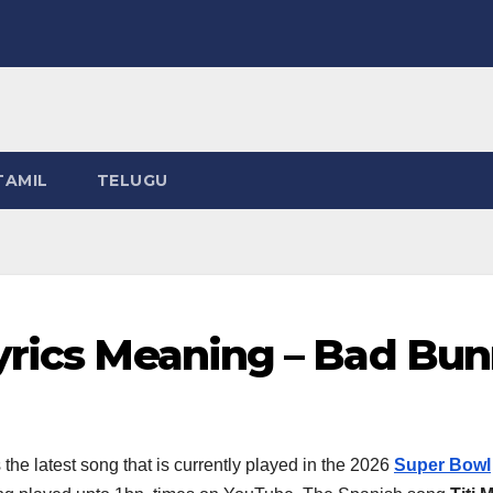
TAMIL
TELUGU
yrics Meaning – Bad Bu
 the latest song that is currently played in the 2026
Super Bowl