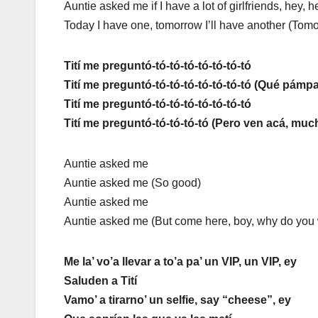
Auntie asked me if I have a lot of girlfriends, hey, hey
Today I have one, tomorrow I’ll have another (Tomor
Tití me preguntó-tó-tó-tó-tó-tó-tó-tó
Tití me preguntó-tó-tó-tó-tó-tó-tó-tó (Qué pámpa
Tití me preguntó-tó-tó-tó-tó-tó-tó-tó
Tití me preguntó-tó-tó-tó-tó (Pero ven acá, much
Auntie asked me
Auntie asked me (So good)
Auntie asked me
Auntie asked me (But come here, boy, why do you 
Me la’ vo’a llevar a to’a pa’ un VIP, un VIP, ey
Saluden a Tití
Vamo’ a tirarno’ un selfie, say “cheese”, ey