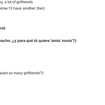
, a lot of girlfriends
row I’ll have another; ther)
ra)
acho, ¿y para qué tú quiere’ tanta’ novia’?)
want so many girlfriends?)