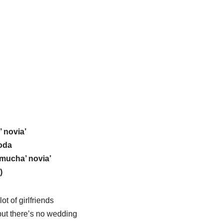
 novia’
boda
 mucha’ novia’
)
ot of girlfriends
 but there’s no wedding