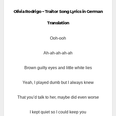
Olivia Rodrigo – Traitor Song Lyrics in German
Translation
Ooh-ooh
Ah-ah-ah-ah-ah
Brown guilty eyes and little white lies
Yeah, I played dumb but I always knew
That you’d talk to her, maybe did even worse
I kept quiet so I could keep you