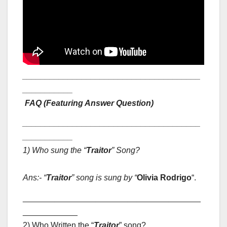
_______________________________________
___________
FAQ (Featuring Answer Question)
_______________________________________
___________
1) Who sung the “
Traitor
” Song
?
Ans:- “
Traitor
” song is sung by “
Olivia Rodrigo
“.
_______________________________________
____________
2) Who Written the “
Traitor
” song?