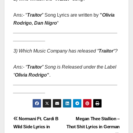
Ans:- “
Traitor
” Song Lyrics are written by
“
Olivia
Rodrigo, Dan Nigro
“
_______________________________________
____________
3) Which Music Company has released “
Traitor
“
?
Ans:- “
Traitor
” Song is Released under the Label
“
Olivia Rodrigo
“
.
_______________________________________
____________
Post
Normani Ft. Cardi B
Megan Thee Stallion –
Wild Side Lyrics in
Thot Shit Lyrics in German
navigation