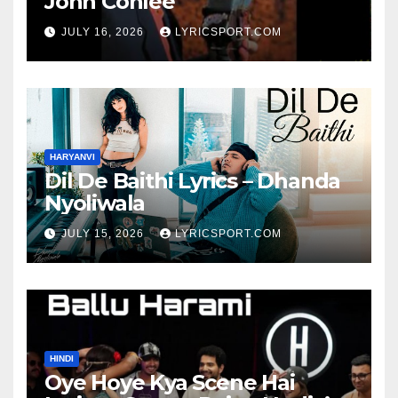
John Conlee
JULY 16, 2026
LYRICSPORT.COM
HARYANVI
Dil De Baithi Lyrics – Dhanda
Nyoliwala
JULY 15, 2026
LYRICSPORT.COM
HINDI
Oye Hoye Kya Scene Hai