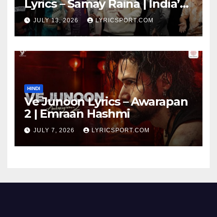
Lyrics – Samay Raina | India’s
Got Latent Season 2
JULY 13, 2026
LYRICSPORT.COM
HINDI
Ve Junoon Lyrics – Awarapan
2 | Emraan Hashmi
JULY 7, 2026
LYRICSPORT.COM